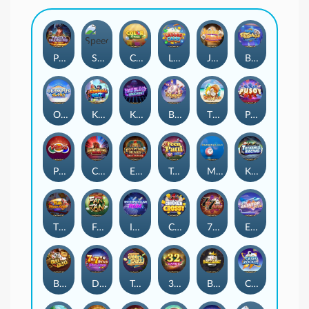
Pirate's Tresure
Speedy Andar Bahar
Colour Game
Ladder Game
Jhandi Munda
Bola Tangkas
Olympus Glory
KM Virtual Animal Race
KM Marble Knockout
Belangkai 2
Thai Hi Lo 2
Pusoy
Plinko
Cockfighting Arena
Egyptian Mines
Teen Patti Blitz
Max Keno
KM Virtual Treadmill Racing
Thai Fish Prawn Crab
Fan Tan Classic
Interstellar Run
Chicken Crossy
7 Up 7 Down Rush
Elite Aviator Club
Bai Buu
Dice Duet
Teen Patti
32 Cards
Baccarat
Cash Rocket