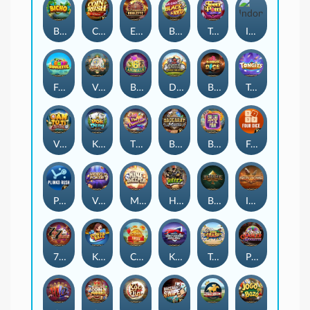
Bicho
Coin Rush Deluxe
European Roulette
Bai Cao Black & Red
Teen Patti Versus
Indonesian Animal Dice
Fruit Roulette
Vietnam Fish Prawn Crab
Burmese 6 Animals
Dota Hi-Lo
Bonus Dice
Tongits
Vietnam Rock Paper Scissors
Kingmaker Pok Deng
Thai Fish Prawn Crab GO!
Baccarat: Multi
Bai Cao Mystic Four
Four Dice
Plinko Rush
Video Poker
Minesweeper
Heist
Blackjack
Iron Dome
7 Up 7 Down
KM Power Ball
Coin Toss
KM Virtual Greyhound Racing
Toon Crash
Poker Roulette