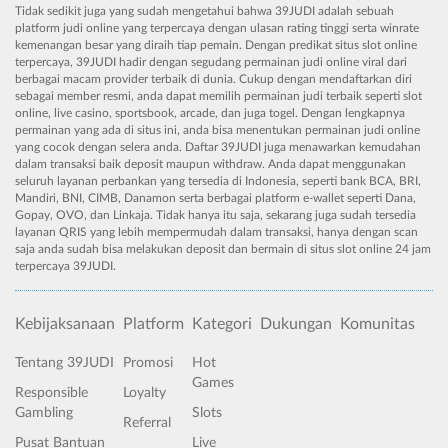
Tidak sedikit juga yang sudah mengetahui bahwa 39JUDI adalah sebuah
platform judi online yang terpercaya dengan ulasan rating tinggi serta winrate
kemenangan besar yang diraih tiap pemain. Dengan predikat situs slot online
terpercaya, 39JUDI hadir dengan segudang permainan judi online viral dari
berbagai macam provider terbaik di dunia. Cukup dengan mendaftarkan diri
sebagai member resmi, anda dapat memilih permainan judi terbaik seperti slot
online, live casino, sportsbook, arcade, dan juga togel. Dengan lengkapnya
permainan yang ada di situs ini, anda bisa menentukan permainan judi online
yang cocok dengan selera anda. Daftar 39JUDI juga menawarkan kemudahan
dalam transaksi baik deposit maupun withdraw. Anda dapat menggunakan
seluruh layanan perbankan yang tersedia di Indonesia, seperti bank BCA, BRI,
Mandiri, BNI, CIMB, Danamon serta berbagai platform e-wallet seperti Dana,
Gopay, OVO, dan Linkaja. Tidak hanya itu saja, sekarang juga sudah tersedia
layanan QRIS yang lebih mempermudah dalam transaksi, hanya dengan scan
saja anda sudah bisa melakukan deposit dan bermain di situs slot online 24 jam
terpercaya 39JUDI.
Kebijaksanaan
Platform
Kategori
Dukungan
Komunitas
Tentang 39JUDI
Promosi
Hot
Games
Responsible
Loyalty
Gambling
Slots
Referral
Pusat Bantuan
Live