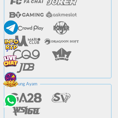
Sabung Ayam