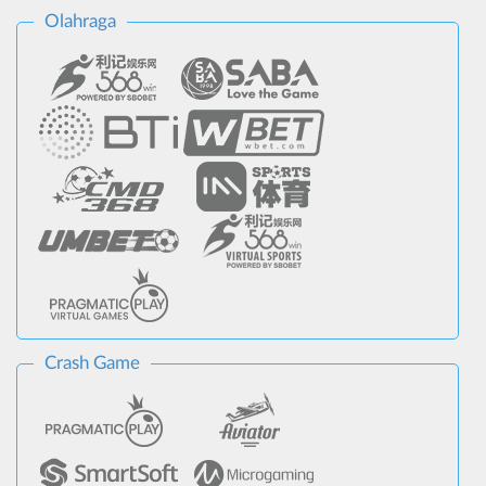
Olahraga
Crash Game