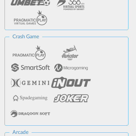
Crash Game
Arcade