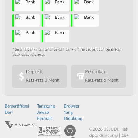
* Selama bank maintenance dan bank offline deposit dan penarikan
tidak dapat diproses
Deposit
Penarikan
Rata-rata 3 Menit
Rata-rata 5 Menit
Bersertifikasi
Tanggung
Browser
Dari
Jawab
Yang
Bermain
Didukung
©2026 39JUDI. Hak
cipta dilindungi | 18+