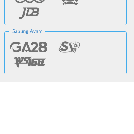
Sabung Ayam