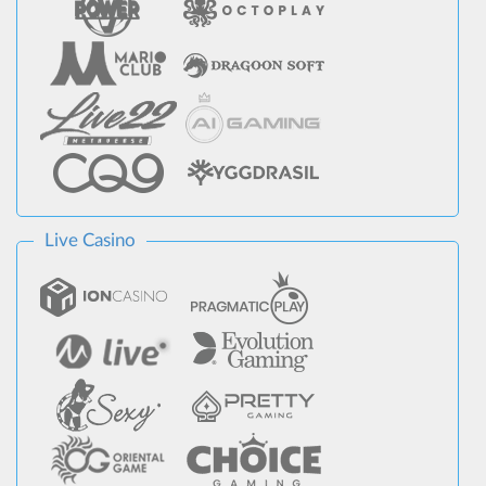
Live Casino