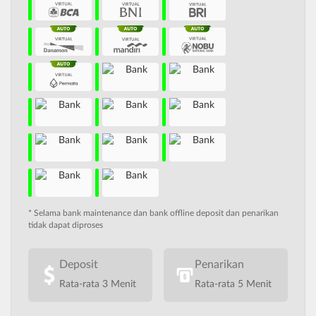
* Selama bank maintenance dan bank offline deposit dan penarikan
tidak dapat diproses
Deposit
Penarikan
Rata-rata 3 Menit
Rata-rata 5 Menit