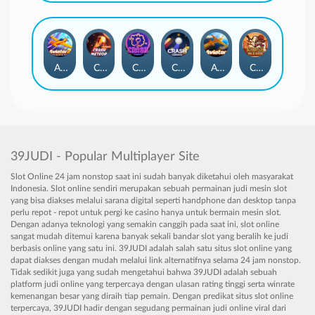
Aviator2-Sky Elite
Crash Meteor
Crash Neon
Crash Classic
Aviator
Crash Gold Rush
39JUDI - Popular Multiplayer Site
Slot Online 24 jam nonstop saat ini sudah banyak diketahui oleh masyarakat
Indonesia. Slot online sendiri merupakan sebuah permainan judi mesin slot
yang bisa diakses melalui sarana digital seperti handphone dan desktop tanpa
perlu repot - repot untuk pergi ke casino hanya untuk bermain mesin slot.
Dengan adanya teknologi yang semakin canggih pada saat ini, slot online
sangat mudah ditemui karena banyak sekali bandar slot yang beralih ke judi
berbasis online yang satu ini. 39JUDI adalah salah satu situs slot online yang
dapat diakses dengan mudah melalui link alternatifnya selama 24 jam nonstop.
Tidak sedikit juga yang sudah mengetahui bahwa 39JUDI adalah sebuah
platform judi online yang terpercaya dengan ulasan rating tinggi serta winrate
kemenangan besar yang diraih tiap pemain. Dengan predikat situs slot online
terpercaya, 39JUDI hadir dengan segudang permainan judi online viral dari