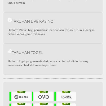
untuk pemain.
TARUHAN LIVE KASINO
Platform Pilihan bagi perusahaan-perusahaan terbaik di dunia, dengan
pilihan variasi game terbanyak
TARUHAN TOGEL
Platform togel yang menarik dari perusahan terbaik di dunia yang
menawarkan hadiah kemenangan besar