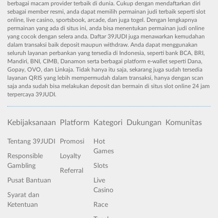
berbagai macam provider terbaik di dunia. Cukup dengan mendaftarkan diri
sebagai member resmi, anda dapat memilih permainan judi terbaik seperti slot
online, live casino, sportsbook, arcade, dan juga togel. Dengan lengkapnya
permainan yang ada di situs ini, anda bisa menentukan permainan judi online
yang cocok dengan selera anda. Daftar 39JUDI juga menawarkan kemudahan
dalam transaksi baik deposit maupun withdraw. Anda dapat menggunakan
seluruh layanan perbankan yang tersedia di Indonesia, seperti bank BCA, BRI,
Mandiri, BNI, CIMB, Danamon serta berbagai platform e-wallet seperti Dana,
Gopay, OVO, dan Linkaja. Tidak hanya itu saja, sekarang juga sudah tersedia
layanan QRIS yang lebih mempermudah dalam transaksi, hanya dengan scan
saja anda sudah bisa melakukan deposit dan bermain di situs slot online 24 jam
terpercaya 39JUDI.
Kebijaksanaan
Platform
Kategori
Dukungan
Komunitas
Tentang 39JUDI
Promosi
Hot
Games
Responsible
Loyalty
Gambling
Slots
Referral
Pusat Bantuan
Live
Casino
Syarat dan
Ketentuan
Race