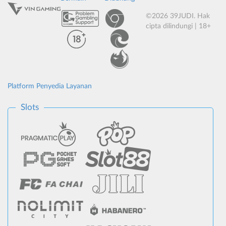
©2026 39JUDI. Hak
cipta dilindungi | 18+
Platform Penyedia Layanan
Slots