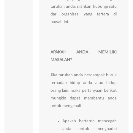
taruhan anda, silahkan hubungi satu
dari organisasi yang tertera di
bawah ini.
APAKAH ANDA MEMILIKI
MASALAH?
Jika taruhan anda berdampak buruk
terhadap hidup anda atau hidup
orang lain, maka pertanyaan berikut
mungkin dapat membantu anda
untuk mengenali.
Apakah bertaruh mencegah
anda untuk menghadiri