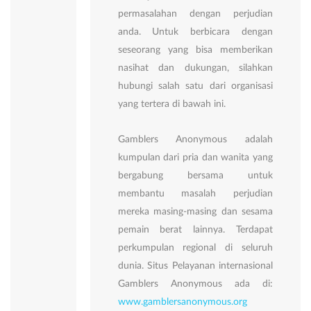
permasalahan dengan perjudian
anda. Untuk berbicara dengan
seseorang yang bisa memberikan
nasihat dan dukungan, silahkan
hubungi salah satu dari organisasi
yang tertera di bawah ini.
Gamblers Anonymous adalah
kumpulan dari pria dan wanita yang
bergabung bersama untuk
membantu masalah perjudian
mereka masing-masing dan sesama
pemain berat lainnya. Terdapat
perkumpulan regional di seluruh
dunia. Situs Pelayanan internasional
Gamblers Anonymous ada di:
www.gamblersanonymous.org