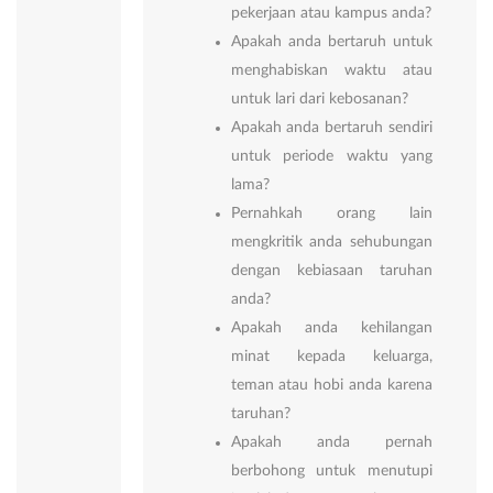
pekerjaan atau kampus anda?
Apakah anda bertaruh untuk
menghabiskan waktu atau
untuk lari dari kebosanan?
Apakah anda bertaruh sendiri
untuk periode waktu yang
lama?
Pernahkah orang lain
mengkritik anda sehubungan
dengan kebiasaan taruhan
anda?
Apakah anda kehilangan
minat kepada keluarga,
teman atau hobi anda karena
taruhan?
Apakah anda pernah
berbohong untuk menutupi