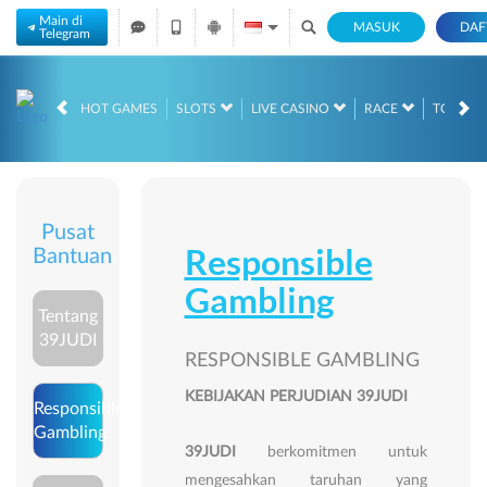
Main di
MASUK
DAF
Telegram
HOT GAMES
SLOTS
LIVE CASINO
RACE
TOGEL
Pusat
Responsible
Bantuan
Gambling
Tentang
39JUDI
RESPONSIBLE GAMBLING
KEBIJAKAN PERJUDIAN 39JUDI
Responsible
Gambling
39JUDI
berkomitmen untuk
mengesahkan taruhan yang