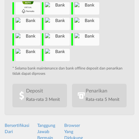
* Selama bank maintenance dan bank offline deposit dan penarikan
tidak dapat diproses
Deposit
Penarikan
Rata-rata 3 Menit
Rata-rata 5 Menit
Bersertifikasi
Tanggung
Browser
Dari
Jawab
Yang
Bermain
Didukung