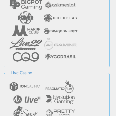
Live Casino