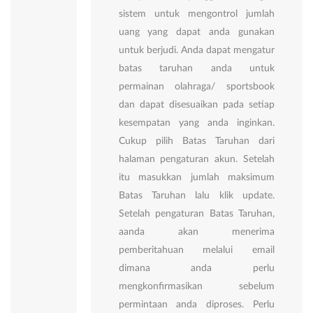
sistem untuk mengontrol jumlah
uang yang dapat anda gunakan
untuk berjudi. Anda dapat mengatur
batas taruhan anda untuk
permainan olahraga/ sportsbook
dan dapat disesuaikan pada setiap
kesempatan yang anda inginkan.
Cukup pilih Batas Taruhan dari
halaman pengaturan akun. Setelah
itu masukkan jumlah maksimum
Batas Taruhan lalu klik update.
Setelah pengaturan Batas Taruhan,
aanda akan menerima
pemberitahuan melalui email
dimana anda perlu
mengkonfirmasikan sebelum
permintaan anda diproses. Perlu