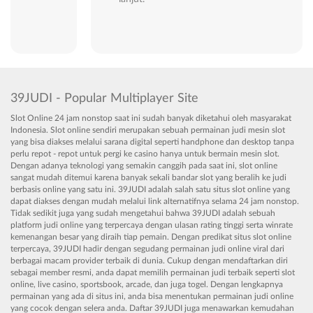
39JUDI - Popular Multiplayer Site
Slot Online 24 jam nonstop saat ini sudah banyak diketahui oleh masyarakat
Indonesia. Slot online sendiri merupakan sebuah permainan judi mesin slot
yang bisa diakses melalui sarana digital seperti handphone dan desktop tanpa
perlu repot - repot untuk pergi ke casino hanya untuk bermain mesin slot.
Dengan adanya teknologi yang semakin canggih pada saat ini, slot online
sangat mudah ditemui karena banyak sekali bandar slot yang beralih ke judi
berbasis online yang satu ini. 39JUDI adalah salah satu situs slot online yang
dapat diakses dengan mudah melalui link alternatifnya selama 24 jam nonstop.
Tidak sedikit juga yang sudah mengetahui bahwa 39JUDI adalah sebuah
platform judi online yang terpercaya dengan ulasan rating tinggi serta winrate
kemenangan besar yang diraih tiap pemain. Dengan predikat situs slot online
terpercaya, 39JUDI hadir dengan segudang permainan judi online viral dari
berbagai macam provider terbaik di dunia. Cukup dengan mendaftarkan diri
sebagai member resmi, anda dapat memilih permainan judi terbaik seperti slot
online, live casino, sportsbook, arcade, dan juga togel. Dengan lengkapnya
permainan yang ada di situs ini, anda bisa menentukan permainan judi online
yang cocok dengan selera anda. Daftar 39JUDI juga menawarkan kemudahan