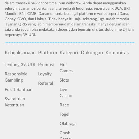
dalam transaksi baik deposit maupun withdraw. Anda dapat menggunakan
seluruh layanan perbankan yang tersedia di Indonesia, seperti bank BCA, BRI,
Mandiri, BNI, CIMB, Danamon serta berbagai platform e-wallet seperti Dana,
Gopay, OVO, dan Linkaja. Tidak hanya itu saja, sekarang juga sudah tersedia
layanan QRIS yang lebih mempermudah dalam transaksi, hanya dengan scan
saja anda sudah bisa melakukan deposit dan bermain di situs slot online 24 jam
terpercaya 39JUDI.
Kebijaksanaan
Platform
Kategori
Dukungan
Komunitas
Tentang 39JUDI
Promosi
Hot
Games
Responsible
Loyalty
Gambling
Slots
Referral
Pusat Bantuan
Live
Casino
Syarat dan
Ketentuan
Race
Togel
Olahraga
Crash