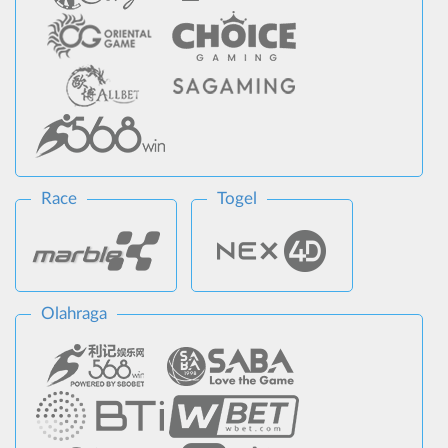
Race
Togel
Olahraga